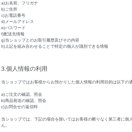
a)お名前、フリガナ
b)ご住所
c)お電話番号
d)メールアドレス
e)パスワード
f)配送先情報
g)当ショップとのお取引履歴及びその内容
h)上記を組み合わせることで特定の個人が識別できる情報
3.個人情報の利用
当ショップではお客様からお預かりした個人情報の利用目的は以下の
a)ご注文の確認、照会
b)商品発送の確認、照会
c)お問合せの返信時
当ショップでは、下記の場合を除いてはお客様の断りなく第三者に個
ん。